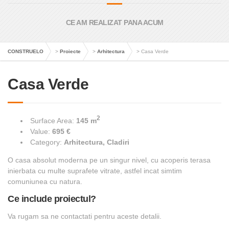
CE AM REALIZAT PANA ACUM
CONSTRUELO
>
Proiecte
>
Arhitectura
>
Casa Verde
Casa Verde
2
Surface Area:
145 m
Value:
695 €
Category:
Arhitectura, Cladiri
O casa absolut moderna pe un singur nivel, cu acoperis terasa
inierbata cu multe suprafete vitrate, astfel incat simtim
comuniunea cu natura.
Ce include proiectul?
Va rugam sa ne contactati pentru aceste detalii.