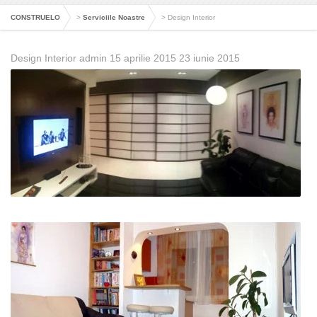
CONSTRUELO
>
Serviciile Noastre
>
Design Interior
Design Interior
admin
15 aprilie 2015
23 iunie 2015