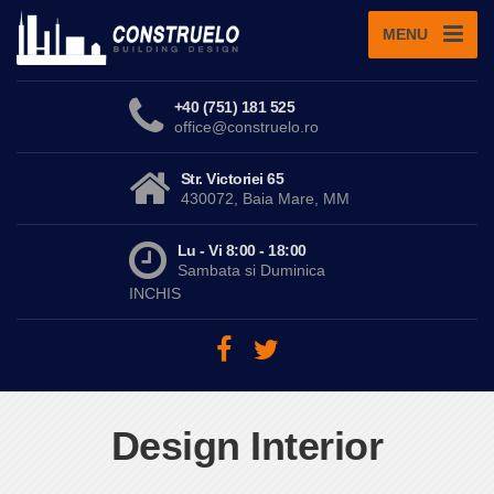
MENU
+40 (751) 181 525
office@construelo.ro
Str. Victoriei 65
430072, Baia Mare, MM
Lu - Vi 8:00 - 18:00
Sambata si Duminica
INCHIS
Design Interior